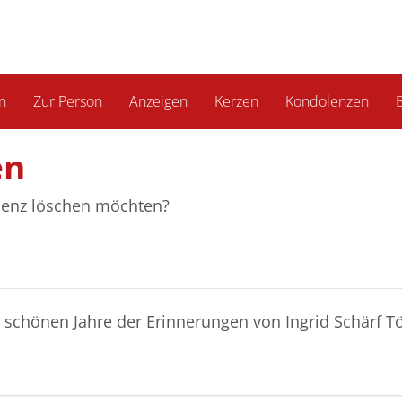
n
Zur Person
Anzeigen
Kerzen
Kondolenzen
B
en
olenz löschen möchten?
en schönen Jahre der Erinnerungen von Ingrid Schärf T