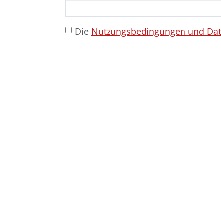
Die
Nutzungsbedingungen und Da
Bild(er) hochladen
Bestattungs­haus Wilke
Hauptgeschäft
Potsdamer Straße 78
15711
Königs Wusterhausen
Filiale am Krankenhaus
Köpenicker Straße 32
15711
Königs Wusterhausen