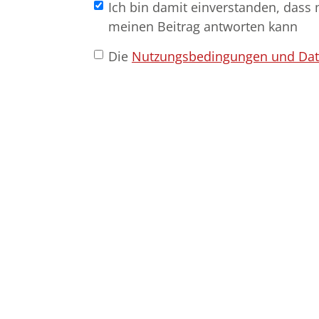
Ich bin damit einverstanden, dass 
meinen Beitrag antworten kann
Die
Nutzungsbedingungen und Da
Bestattungs­haus Wilke
Hauptgeschäft
Potsdamer Straße 78
15711
Königs Wusterhausen
Filiale am Krankenhaus
Köpenicker Straße 32
15711
Königs Wusterhausen