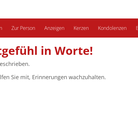
n
Zur Person
Anzeigen
Kerzen
Kondolenzen
B
tgefühl in Worte!
eschrieben.
lfen Sie mit, Erinnerungen wachzuhalten.