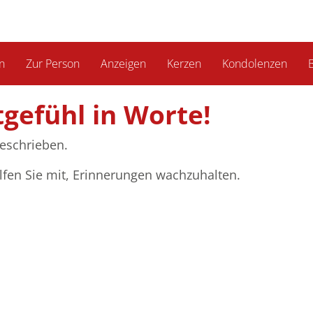
n
Zur Person
Anzeigen
Kerzen
Kondolenzen
B
tgefühl in Worte!
eschrieben.
lfen Sie mit, Erinnerungen wachzuhalten.