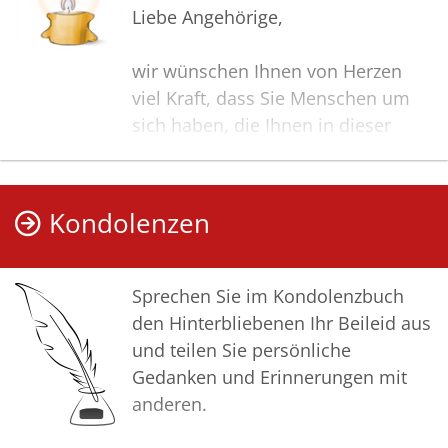
Liebe Angehörige,
wir wünschen Ihnen von Herzen
viel Kraft, dass Sie Menschen um
sich haben, die Ihnen in dieser
schweren Zeit beistehen und Halt
geben. Zusätzlich können Sie auf
dieser Gedenkseite Erinnerungen
Kondolenzen
teilen und so das Andenken
gemeinsam wachhalten.
Sprechen Sie im Kondolenzbuch
In tiefer Verbundenheit
den Hinterbliebenen Ihr Beileid aus
und teilen Sie persönliche
Ihr Bestattungshaus Horst Wilke
Gedanken und Erinnerungen mit
anderen.