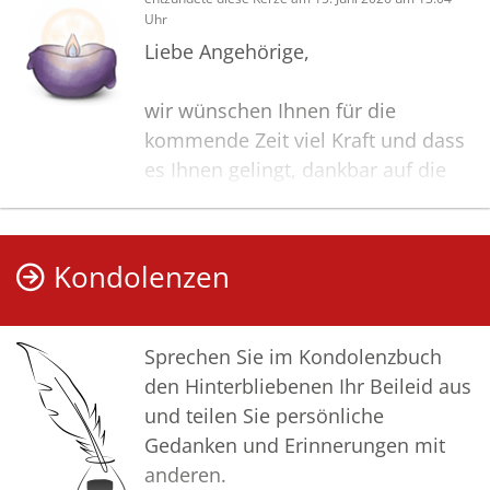
Uhr
Liebe Angehörige,
wir wünschen Ihnen für die
kommende Zeit viel Kraft und dass
es Ihnen gelingt, dankbar auf die
positiven Erinnerungen
zurückzublicken. Diese Gedenkseite
möge Ihnen dabei helfen, Ihre
Kondolenzen
Trauer zu teilen und das Andenken
gemeinsam wachzuhalten.
Sprechen Sie im Kondolenzbuch
In aufrichtiger Verbundenheit
den Hinterbliebenen Ihr Beileid aus
und teilen Sie persönliche
Ihr Bestattungshaus Horst Wilke
Gedanken und Erinnerungen mit
anderen.