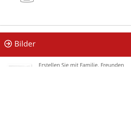
Bilder
Erstellen Sie mit Familie, Freunden
und Bekannten ein gemeinsames
Erinnerungsalbum mit Fotos des
Verstorbenen.