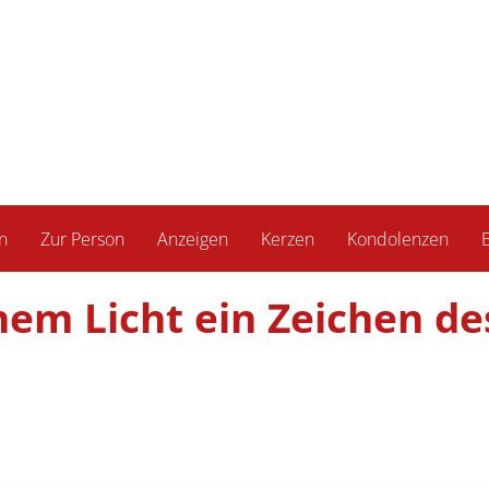
n
Zur Person
Anzeigen
Kerzen
Kondolenzen
B
nem Licht ein Zeichen de